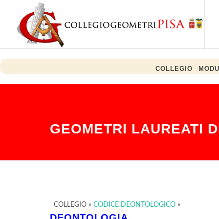
COLLEGIO
MODU
Guerra Iran Usa, Teheran: "Non stiamo negoziando con Usa su Hormuz, so
NOTIZIE:
GEOMETRI LAUREATI D
COLLEGIO
»
CODICE DEONTOLOGICO
»
DEONTOLOGIA