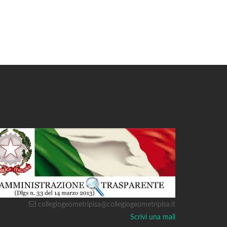
collegiogeometripisa@collegiogeometripisa.it
Scrivi una mail