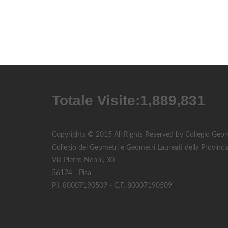
Totale Visite:
2,133,674
Copyrights © 2015 All Rights Reserved by Collegio Geome
Collegio dei Geometri e Geometri Laureati della Provincia
Via Pietro Nenni, 30
56124 - Pisa
P.I. 80007190509 - C.F. 80007190509