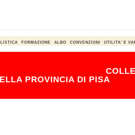
LISTICA
FORMAZIONE
ALBO
CONVENZIONI
UTILITA' E VA
lo con l'Oman". LIVE
COLLE
ELLA PROVINCIA DI PISA