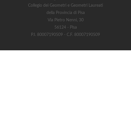
Collegio dei Geometri e Geometri Laureati
della Provincia di Pisa
Via Pietro Nenni, 30
56124 - Pisa
P.I. 80007190509 - C.F. 80007190509