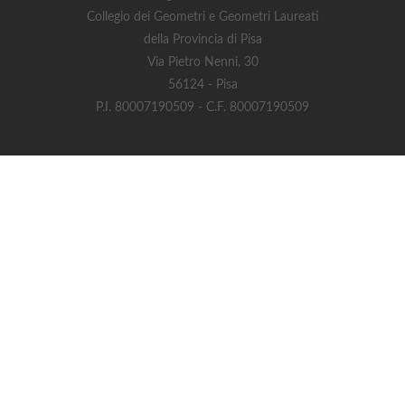
Collegio dei Geometri e Geometri Laureati
della Provincia di Pisa
Via Pietro Nenni, 30
56124 - Pisa
P.I. 80007190509 - C.F. 80007190509